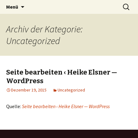
Zum
Suche
Heike Elsner
Menü
Inhalt
nach:
springen
Archiv der Kategorie:
Uncategorized
Seite bearbeiten ‹ Heike Elsner —
WordPress
Dezember 19, 2015
Uncategorized
Quelle:
Seite bearbeiten ‹ Heike Elsner — WordPress